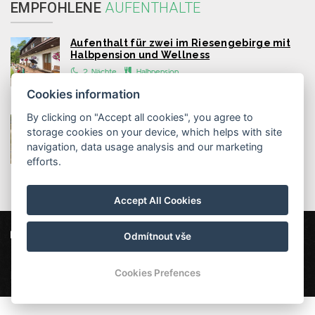
EMPFOHLENE
AUFENTHALTE
Aufenthalt für zwei im Riesengebirge mit
Halbpension und Wellness
2 Nächte
Halbpension
Cookies information
By clicking on "Accept all cookies", you agree to
Aufenthaltspaket für Senioren - mit
storage cookies on your device, which helps with site
Enkelkindern und Haustieren!
navigation, data usage analysis and our marketing
2 - 5 nocí
Halbpension
efforts.
Accept All Cookies
Penzion Vápenka
Horní Albeřice 13, 542 26 Horní Maršov
Odmítnout vše
info@penzionvapenka.cz
+420 702 152 060
Cookies Prefences
Penzion Vápenka