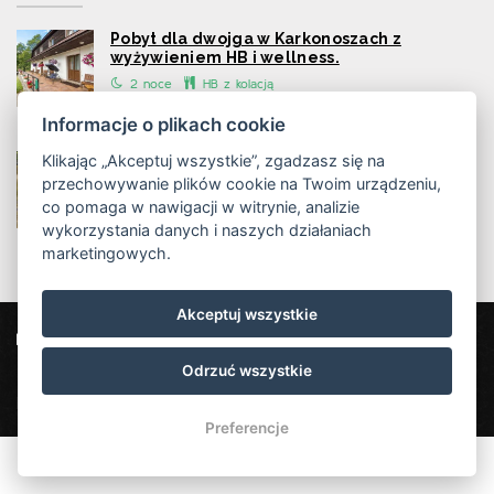
Pobyt dla dwojga w Karkonoszach z
wyżywieniem HB i wellness.
2 noce
HB z kolacją
Informacje o plikach cookie
Klikając „Akceptuj wszystkie”, zgadzasz się na
Pakiet pobytowy dla seniorów - z wnukami i
zwierzętami!
przechowywanie plików cookie na Twoim urządzeniu,
co pomaga w nawigacji w witrynie, analizie
2 - 5 nocí
HB z kolacją
wykorzystania danych i naszych działaniach
marketingowych.
Akceptuj wszystkie
Penzion Vápenka
Horní Albeřice 13, 542 26 Horní Maršov
Odrzuć wszystkie
info@penzionvapenka.cz
+420 702 152 060
Penzion Vápenka
Preferencje