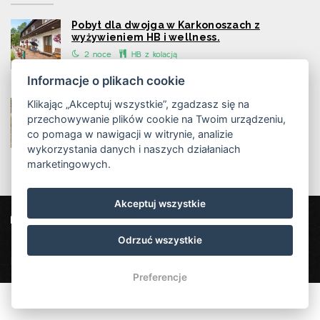
Pobyt dla dwojga w Karkonoszach z
wyżywieniem HB i wellness.
2 noce
HB z kolacją
Informacje o plikach cookie
Klikając „Akceptuj wszystkie”, zgadzasz się na
Pakiet pobytowy dla seniorów - z wnukami i
zwierzętami!
przechowywanie plików cookie na Twoim urządzeniu,
co pomaga w nawigacji w witrynie, analizie
2 - 5 nocí
HB z kolacją
wykorzystania danych i naszych działaniach
marketingowych.
Akceptuj wszystkie
Penzion Vápenka
Horní Albeřice 13, 542 26 Horní Maršov
Odrzuć wszystkie
info@penzionvapenka.cz
+420 702 152 060
Penzion Vápenka
Preferencje