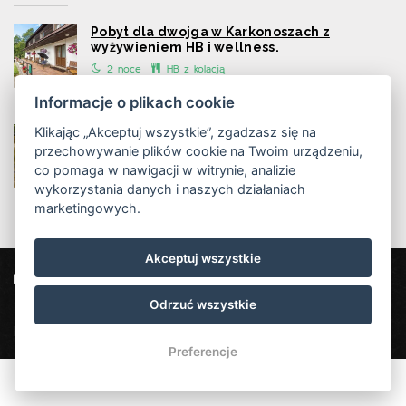
Pobyt dla dwojga w Karkonoszach z
wyżywieniem HB i wellness.
2 noce
HB z kolacją
Informacje o plikach cookie
Klikając „Akceptuj wszystkie”, zgadzasz się na
Pakiet pobytowy dla seniorów - z wnukami i
zwierzętami!
przechowywanie plików cookie na Twoim urządzeniu,
co pomaga w nawigacji w witrynie, analizie
2 - 5 nocí
HB z kolacją
wykorzystania danych i naszych działaniach
marketingowych.
Akceptuj wszystkie
Penzion Vápenka
Horní Albeřice 13, 542 26 Horní Maršov
Odrzuć wszystkie
info@penzionvapenka.cz
+420 702 152 060
Penzion Vápenka
Preferencje