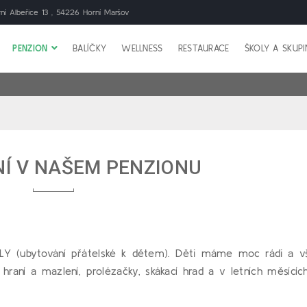
ní Albeřice 13 , 54226 Horní Maršov
PENZION
BALÍČKY
WELLNESS
RESTAURACE
ŠKOLY A SKUP
Í V NAŠEM PENZIONU
DLY (ubytování přátelské k dětem). Děti máme moc rádi a v
raní a mazlení, prolézačky, skákací hrad a v letních měsících