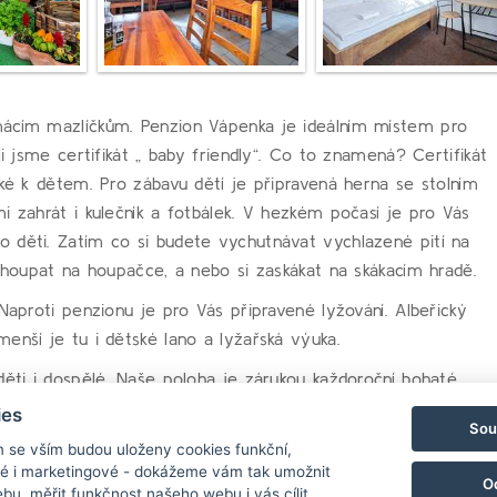
mácím mazlíčkům. Penzion Vápenka je ideálním místem pro
li jsme certifikát „ baby friendly“. Co to znamená? Certifikát
ské k dětem. Pro zábavu dětí je připravená herna se stolním
i zahrát i kulečník a fotbálek. V hezkém počasí je pro Vás
 děti. Zatím co si budete vychutnávat vychlazené pití na
pohoupat na houpačce, a nebo si zaskákat na skákacím hradě.
Naproti penzionu je pro Vás připravené lyžování. Albeřický
enší je tu i dětské lano a lyžařská výuka.
děti i dospělé. Naše poloha je zárukou každoroční bohaté
zatímco rodičům připravíme svařák.
ies
Sou
m se vším budou uloženy cookies funkční,
ké i marketingové - dokážeme vám tak umožnit
O
bu, měřit funkčnost našeho webu i vás cílit