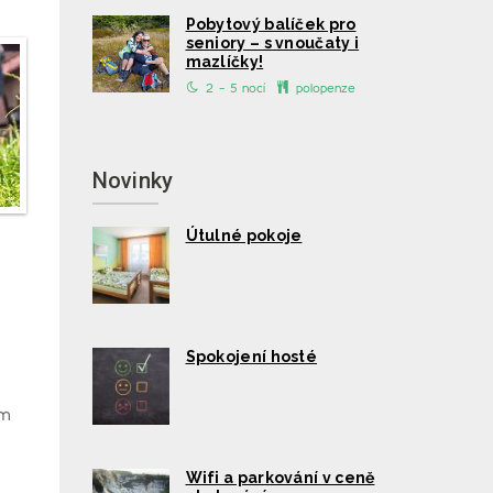
Pobytový balíček pro
seniory – s vnoučaty i
mazlíčky!
2 - 5 nocí
polopenze
Novinky
Útulné pokoje
Spokojení hosté
ím
Wifi a parkování v ceně