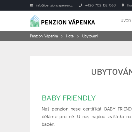
info@penzionvapenka.cz
+420 702 152 060
Hor
ÚVOD
Penzion Vápenka
Hotel
Ubytování
UBYTOVÁN
BABY FRIENDLY
Náš penzion nese certifikát BABY FRIEN
děláme pro ně. U nás najdou zvířátka na h
bazén.