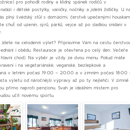
žnice) pro pohodlí rodiny a klidný spánek rodičů v
ízí i dětské postýlky, vaničky, nočníky a jídelní židličky. U n
ás plný švédský stůl s domácími, čerstvě upečenými houskam
 chuť od uzenin, sýrů, párků, vejce až po sladkou snídani v
.
 Jdete na celodenní výlet? Připravíme Vám na cestu čerstvo
bjednání i obědu. Restaurace je otevřena po celý den. Večeře
, hlavní chod). Na výběr je vždy ze dvou menu. Pokud máte
praveni i na vegetariánské, veganské, bezlepkové a
vaná v letním počasí 19:00 – 20:00 a v zimním počasí 18:00
sta výletu od náročnější výpravy až po ty nejlehčí. V zimně
ou přímo naproti penzionu. Svah je ideálním místem pro
 budou učit novému sportu.