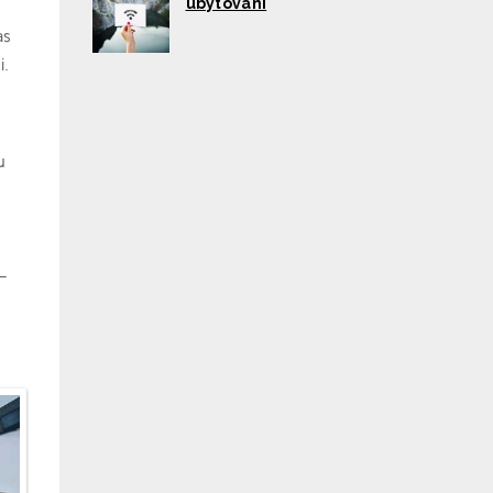
ubytování
ás
i.
u
 –