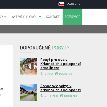
Čeština
INY
AKTIVITY V OKOLÍ
KONTAKT
REZERVACE
DOPORUČENÉ
POBYTY
Pobyt pro dva v
Krkonoších s polopenzí
a wellness
2 noci
polopenze
Pohodový pobyt v
še
Krkonoších s polopenzí
 i
2 - 5 nocí
polopenze