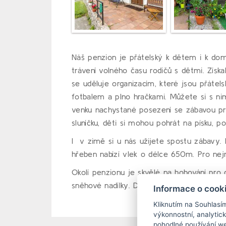
Náš penzion je přátelský k dětem i k do
trávení volného času rodičů s dětmi. Získa
se uděluje organizacím, které jsou přátel
fotbalem a plno hračkami. Můžete si s nim
venku nachystané posezení se zábavou pro
sluníčku, děti si mohou pohrát na písku, 
I v zimě si u nás užijete spostu zábavy. 
hřeben nabízí vlek o délce 650m. Pro nejm
Okolí penzionu je skvělé na bobování pro 
sněhové nadílky. Děti mohou stavět iglů 
Informace o cook
Kliknutím na Souhlasí
výkonnostní, analytic
pohodlné používání we