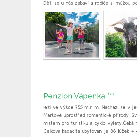
Děti se u nás zabaví a rodiče si můžou po
Penzion Vápenka ***
leží ve výšce 755 m.n m. Nachází se v je
Maršově uprostřed romantické přírody. Sv
místem pro turistiku a cyklo výlety.Čeká 
Celková kapacita ubytování je 88 lůžek + 4