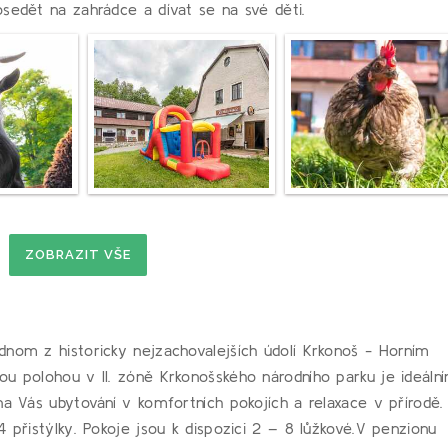
sedět na zahrádce a dívat se na své děti.
ZOBRAZIT VŠE
dnom z historicky nejzachovalejších údolí Krkonoš - Horním
ou polohou v II. zóně Krkonošského národního parku je ideáln
na Vás ubytování v komfortních pokojích a relaxace v přírodě.
 přistýlky. Pokoje jsou k dispozici 2 – 8 lůžkové.V penzionu