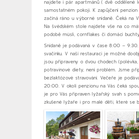
najdete i pár apartmánů ( dvě oddělené lo
samostatném pokoji. K zapůjčení penzion nab
začíná ráno u výborné snídaně. Čeká na V
Na švédském stole najdete vše na co máte
podobě müsli, cornflakes či domácí buchty
Snídaně je podávaná v čase 8:00 – 9:30.
svačinku. V naší restauraci je možné doo
jsou připraveny o dvou chodech (polévka
potravinové diety, není problém. Jsme při
bezlaktózové stravování. Večeře je podá
20:00. V okolí penzionu na Vás čeká spou
je pro Vás připraven lyžařský svah s pom
zkušené lyžaře i pro malé děti, které se